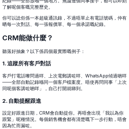
紀錄——全部放喺一個地方。無論邊個同事接手，都可以即刻
了解呢個客嘅完整歷史。
你可以諗佢係一本超級通訊錄，不過唔單止有電話號碼，仲有
晒每一次對話、每一張報價單、每一個承諾嘅紀錄。
CRM能做什麼？
聽落好抽象？以下係四個最實際嘅例子：
1. 追蹤所有客戶對話
客戶打電話嚟問過咩、上次電郵講咗咩、WhatsApp傾過啲咩
——全部自動記錄喺同一個客戶檔案度。唔使再問同事「上次
同呢個客講咗啲咩」，自己打開就睇到。
2. 自動提醒跟進
設定好跟進日期，CRM會自動提你。再唔會出現「我以為你
跟緊」呢種情況。每個銷售機會都有清楚嘅下一步行動，唔會
因為忙而漏咗。