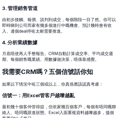
3. 管理銷售管道
由初步接觸、報價、談判到成交，每個階段一目了然。你可以
即時睇到公司而家有幾多個進行中嘅機會、預計幾時會有收
入、邊個deal停咗太耐需要推進。
4. 分析業績數據
月底唔使再人手整報告。CRM自動計算成交率、平均成交週
期、每個銷售嘅業績。用數據做決策，唔係靠感覺。
我需要CRM嗎？五個信號話你知
如果以下情況中咗三個或以上，你真係應該認真考慮：
信號一：用Excel管客戶越嚟越亂
最初幾十個客仲管得掂，但依家幾百個客戶，每個有唔同嘅聯
絡人、唔同嘅跟進狀態。Excel入面重複資料越嚟越多，搵個