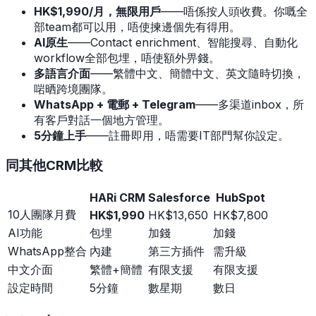
HK$1,990/月，無限用戶
——唔係按人頭收費。你嘅全
部team都可以用，唔使揀邊個先有得用。
AI原生
——Contact enrichment、智能搜尋、自動化
workflow全部包埋，唔使額外畀錢。
多語言介面
——繁體中文、簡體中文、英文隨時切換，
啱晒跨境團隊。
WhatsApp + 電郵 + Telegram
——多渠道inbox，所
有客戶對話一個地方管理。
5分鐘上手
——註冊即用，唔需要IT部門幫你設定。
同其他CRM比較
HARi CRM
Salesforce
HubSpot
10人團隊月費
HK$1,990
HK$13,650
HK$7,800
AI功能
包埋
加錢
加錢
WhatsApp整合
內建
第三方插件
需升級
中文介面
繁體+簡體
有限支援
有限支援
設定時間
5分鐘
數星期
數日