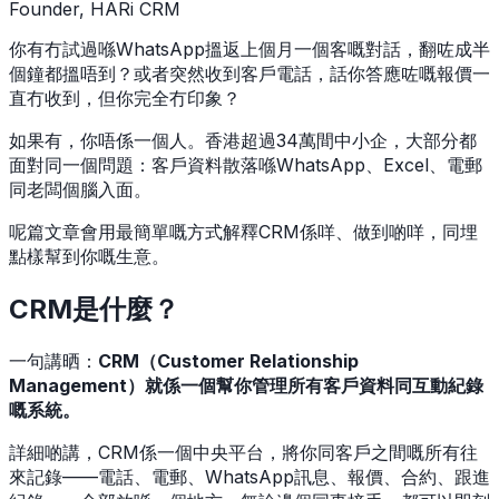
Founder, HARi CRM
你有冇試過喺WhatsApp搵返上個月一個客嘅對話，翻咗成半
個鐘都搵唔到？或者突然收到客戶電話，話你答應咗嘅報價一
直冇收到，但你完全冇印象？
如果有，你唔係一個人。香港超過34萬間中小企，大部分都
面對同一個問題：客戶資料散落喺WhatsApp、Excel、電郵
同老闆個腦入面。
呢篇文章會用最簡單嘅方式解釋CRM係咩、做到啲咩，同埋
點樣幫到你嘅生意。
CRM是什麼？
一句講晒：
CRM（Customer Relationship
Management）就係一個幫你管理所有客戶資料同互動紀錄
嘅系統。
詳細啲講，CRM係一個中央平台，將你同客戶之間嘅所有往
來記錄——電話、電郵、WhatsApp訊息、報價、合約、跟進