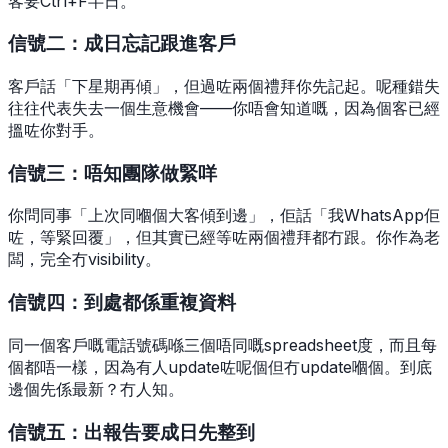
客要Ctrl+F半日。
信號二：成日忘記跟進客戶
客戶話「下星期再傾」，但過咗兩個禮拜你先記起。呢種錯失
往往代表失去一個生意機會——你唔會知道嘅，因為個客已經
搵咗你對手。
信號三：唔知團隊做緊咩
你問同事「上次同嗰個大客傾到邊」，佢話「我WhatsApp佢
咗，等緊回覆」，但其實已經等咗兩個禮拜都冇跟。你作為老
闆，完全冇visibility。
信號四：到處都係重複資料
同一個客戶嘅電話號碼喺三個唔同嘅spreadsheet度，而且每
個都唔一樣，因為有人update咗呢個但冇update嗰個。到底
邊個先係最新？冇人知。
信號五：出報告要成日先整到