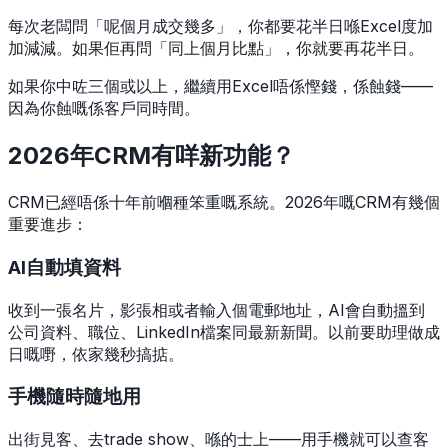
每次老闆問「呢個月成交幾多」，你都要花半日喺Excel度加
加減減。如果佢再問「同上個月比點」，你就要再花半日。
如果你中咗三個或以上，繼續用Excel唔係慳錢，係蝕錢——
因為你蝕嘅係客戶同時間。
2026年CRM有咩新功能？
CRM已經唔係十年前嗰種笨重嘅系統。2026年嘅CRM有幾個
重要進步：
AI自動填資料
收到一張名片，影張相或者輸入個電郵地址，AI會自動搵到
公司資料、職位、LinkedIn檔案同最新新聞。以前要助理做成
日嘅嘢，依家幾秒搞掂。
手機隨時隨地用
出街見客、去trade show、喺的士上——用手機就可以查客